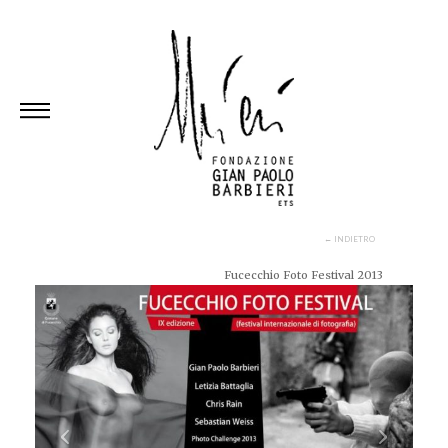
Skip
to
content
← INDIETRO
Fucecchio Foto Festival 2013