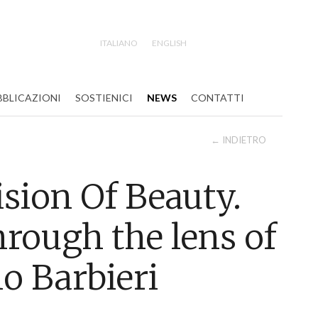
ITALIANO
ENGLISH
Search
BBLICAZIONI
SOSTIENICI
NEWS
CONTATTI
← INDIETRO
sion Of Beauty.
hrough the lens of
o Barbieri