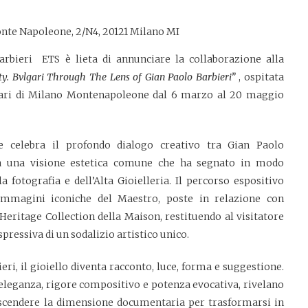
onte Napoleone, 2/N4, 20121 Milano MI
arbieri
ETS è lieta di annunciare la collaborazione alla
ty. Bvlgari Through The Lens of Gian Paolo Barbieri”
, ospitata
ari
di
Milano
Montenapoleone dal 6 marzo al 20 maggio
ne celebra il profondo dialogo creativo tra
Gian Paolo
a una visione estetica comune che ha segnato in modo
a fotografia e dell’Alta Gioielleria. Il percorso espositivo
immagini iconiche del Maestro, poste in relazione con
 Heritage Collection della Maison, restituendo al visitatore
espressiva di un sodalizio artistico unico.
ieri, il gioiello diventa racconto, luce, forma e suggestione.
eleganza, rigore compositivo e potenza evocativa, rivelano
ascendere la dimensione documentaria per trasformarsi in