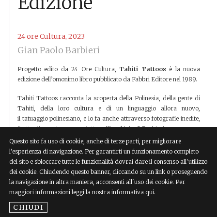
Edizione
24 ore Cultura, 2023
Gian Paolo Barbieri
Progetto edito da 24 Ore Cultura,
Tahiti Tattoos
è la nuova
edizione dell’omonimo libro pubblicato da Fabbri Editore nel 1989.
Tahiti Tattoos racconta la scoperta della Polinesia, della gente di
Tahiti, della loro cultura e di un linguaggio allora nuovo,
il tatuaggio polinesiano, e lo fa anche attraverso fotografie inedite,
frutto di una ricerca condotta nell’archivio di Barbieri.
Questo sito fa uso di cookie, anche di terze parti, per migliorare
24 ORE Cultura ha ripubblicato questo grande volume, da tempo
l'esperienza di navigazione. Per garantirti un funzionamento completo
esaurito e divenuto oggetto di culto per collezionisti e appassionati.
del sito e sbloccare tutte le funzionalità dovrai dare il consenso all'utilizzo
dei cookie. Chiudendo questo banner, cliccando su un link o proseguendo
la navigazione in altra maniera, acconsenti all'uso dei cookie. Per
[easy-social-share]
maggiori informazioni leggi la nostra informativa qui.
CHIUDI