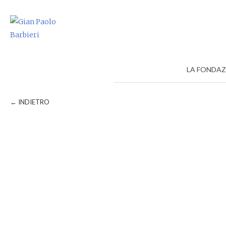
Skip
to
content
LA FONDA
← INDIETRO